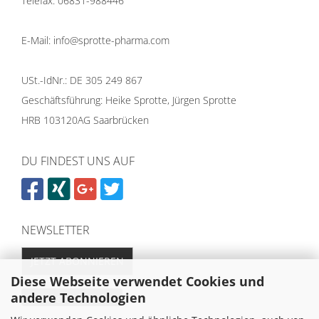
Telefax: 06831-988446
E-Mail: info@sprotte-pharma.com
USt.-IdNr.: DE 305 249 867
Geschäftsführung: Heike Sprotte, Jürgen Sprotte
HRB 103120AG Saarbrücken
DU FINDEST UNS AUF
NEWSLETTER
JETZT ABONNIEREN
Diese Webseite verwendet Cookies und
andere Technologien
Vertrag widerrufen