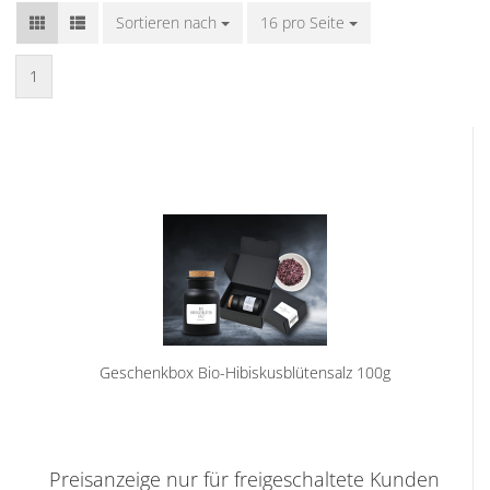
Sortieren nach
Sortieren nach
16 pro Seite
pro Seite
1
Geschenkbox Bio-Hibiskusblütensalz 100g
Preisanzeige nur für freigeschaltete Kunden