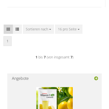
Sortieren nach
Sortieren nach
16 pro Seite
pro Seite
1
1
bis
7
(von insgesamt
7
)
Angebote