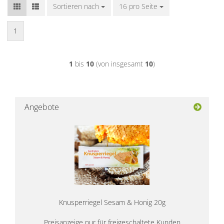
Sortieren nach
Sortieren nach
16 pro Seite
pro Seite
1
1
bis
10
(von insgesamt
10
)
Angebote
Knusperriegel Sesam & Honig 20g
Preisanzeige nur für freigeschaltete Kunden