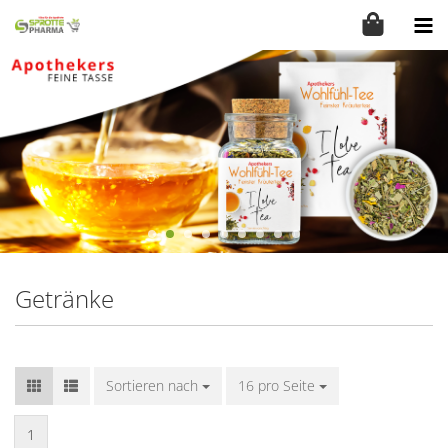
Getränke
Sortieren nach
Sortieren nach
16 pro Seite
pro Seite
1